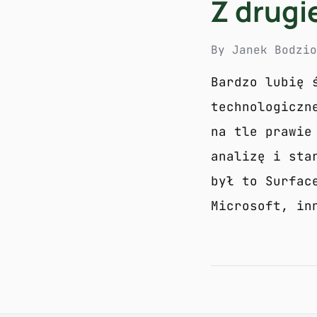
Z drugie
By
Janek Bodzi
Bardzo lubię 
technologiczn
na tle prawie
analizę i sta
był to Surfac
Microsoft, in